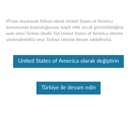
IP'nize dayanarak fiziksel olarak United States of America
konumunda bulunduğunuzu tespit ettik ancak görüntülediğiniz
web sitesi Türkiye sitedir. Sizi United States of America sitesine
Think Server C13-IRAM_2073 LA 250V
Skip to content
yönlendirebiliriz veya Türkiye sitesine devam edebilirsiniz.
10A 1.8m Güç Kablosu - Genel Bakış
Bu makine tarafından çevirisi yapılmış bir makaledir, orijinal İngilizce
United States of America olarak değiştirin
halini görmek için lütfen buraya tıklayın.
Özellikler ve özellikler
Türkiye ile devam edin
Think Server güç kablosu seçenekleri, sunucularınızı PDU
veya duvar prizleriyle dağıtma esnekliği sunar.
Ayrıntılı bir açıklama için lütfen
Ürüne Genel Bakış
Kılavuzlar
versiyon
Yayın Tarihi