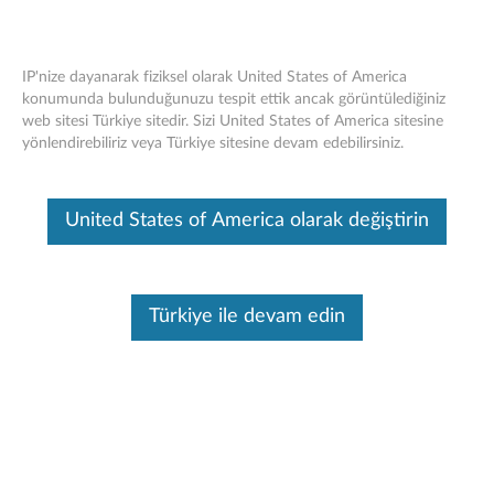
IP'nize dayanarak fiziksel olarak United States of America
konumunda bulunduğunuzu tespit ettik ancak görüntülediğiniz
web sitesi Türkiye sitedir. Sizi United States of America sitesine
ThinkPad Tablet Kalemi - Genel Bakış
Skip to content
yönlendirebiliriz veya Türkiye sitesine devam edebilirsiniz.
Bu makine tarafından çevirisi yapılmış bir makaledir, orijinal İngilizce
halini görmek için lütfen buraya tıklayın.
United States of America olarak değiştirin
Türkiye ile devam edin