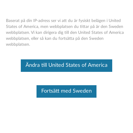
Baserat på din IP-adress ser vi att du är fysiskt belägen i United
States of America, men webbplatsen du tittar på är den Sweden
webbplatsen. Vi kan dirigera dig till den United States of America
How to find and view Lenovo product
Skip to content
webbplatsen, eller så kan du fortsätta på den Sweden
manuals
webbplatsen.
Identifiera din enhet
Ändra till United States of America
För att vara säker på att detta innehåll gäller för den enhet du
behöver information om, ange ditt serienummer eller välj din
produkt.
Fortsätt med Sweden
Search serial number or QR Code or Product
Browse
Solution
Related Articles