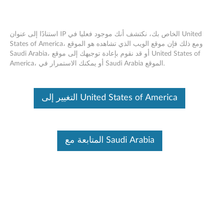
استنادًا إلى عنوان IP الخاص بك، نكتشف أنك موجود فعليا في United
States of America، ومع ذلك فإن موقع الويب الذي تشاهده هو الموقع
Saudi Arabia، أو قد نقوم بإعادة توجيهك إلى موقع United States of
Brocade Fabric OS Security Update
Skip to content
America، أو يمكنك الاستمرار في Saudi Arabia الموقع.
RSS
Lenovo Security Advisory:
LEN-212144
التغيير إلى United States of America
Potential Impact:
Arbitrary Code Execution, Data Tampering,
Privilege Escalation
Severity:
High
المتابعة مع Saudi Arabia
Scope of Impact:
Industry-wide
CVE Identifier:
CVE-2025-58382, CVE-2025-58383, CVE-
2025-58379, CVE-2026-0383, CVE-2025-58380, CVE-
2025-58381, CVE-2025-9711
Summary Description: