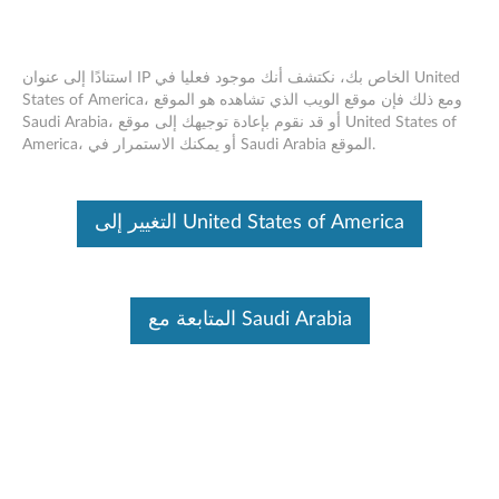
استنادًا إلى عنوان IP الخاص بك، نكتشف أنك موجود فعليا في United
States of America، ومع ذلك فإن موقع الويب الذي تشاهده هو الموقع
Saudi Arabia، أو قد نقوم بإعادة توجيهك إلى موقع United States of
2026.1 IPU, Intel Chipset Firmware
Skip to content
America، أو يمكنك الاستمرار في Saudi Arabia الموقع.
Advisory
RSS
التغيير إلى United States of America
Lenovo Security Advisory:
LEN-205820
Potential Impact:
Denial of Service, Information Disclosure
Severity:
High
المتابعة مع Saudi Arabia
Scope of Impact:
Industry-wide
CVE Identifier:
CVE-2025-32008, CVE-2025-27708, CVE-
2025-20080
Summary Description:
Intel reported potential security vulnerabilities in some Intel