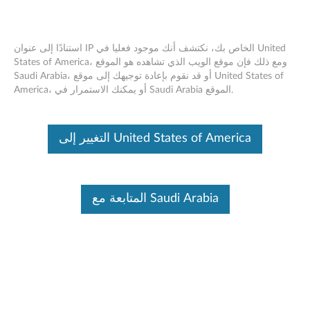
استنادًا إلى عنوان IP الخاص بك، نكتشف أنك موجود فعليا في United
States of America، ومع ذلك فإن موقع الويب الذي تشاهده هو الموقع
Saudi Arabia، أو قد نقوم بإعادة توجيهك إلى موقع United States of
Intel NPU Driver Advisory
Skip to content
America، أو يمكنك الاستمرار في Saudi Arabia الموقع.
RSS
Lenovo Security Advisory:
LEN-199005
التغيير إلى United States of America
Potential Impact:
Denial of Service, Information Disclosure
Severity:
High
Scope of Impact:
Industry-wide
المتابعة مع Saudi Arabia
CVE Identifier:
CVE-2025-26405, CVE-2025-26402, CVE-
2025-20622
Summary Description:
Intel reported potential security vulnerabilities for some Intel
NPU Drivers that may allow denial of service or information