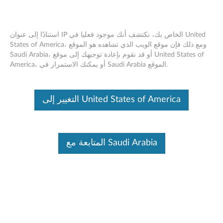
استنادًا إلى عنوان IP الخاص بك، نكتشف أنك موجود فعليا في United
States of America، ومع ذلك فإن موقع الويب الذي تشاهده هو الموقع
Saudi Arabia، أو قد نقوم بإعادة توجيهك إلى موقع United States of
Lenovo Dispatcher Driver Vulnerability
Skip to content
America، أو يمكنك الاستمرار في Saudi Arabia الموقع.
RSS
Lenovo Security Advisory:
LEN-200860
التغيير إلى United States of America
Potential Impact:
Privilege Escalation
Severity:
High
Scope of Impact:
Lenovo-specific
المتابعة مع Saudi Arabia
CVE Identifier:
CVE-2025-8061
Summary Description:
A potential insufficient access control vulnerability was
reported in the Lenovo Dispatcher 3.0 and Dispatcher 3.1
drivers used by some Lenovo consumer notebooks that could