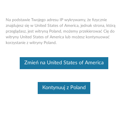
Na podstawie Twojego adresu IP wykrywamy, że fizycznie
znajdujesz się w United States of America, jednak strona, którą
Select a Product Family
przeglądasz, jest witryną Poland, możemy przekierować Cię do
Status gwarancji
Skip to content
witryny United States of America lub możesz kontynuować
Status gwarancji
korzystanie z witryny Poland.
Zmień na United States of America
Kontynuuj z Poland
PC
Laptops, Tablets, Desktops
& Monitors