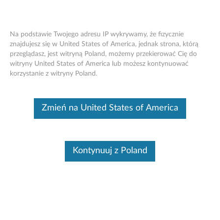
Na podstawie Twojego adresu IP wykrywamy, że fizycznie
znajdujesz się w United States of America, jednak strona, którą
przeglądasz, jest witryną Poland, możemy przekierować Cię do
Jak używać klawiszy funkcyjnych bez
Skip to content
witryny United States of America lub możesz kontynuować
naciskania Fn w Windows 10, 11
korzystanie z witryny Poland.
Zidentyfikuj swoje urządzenie
Zmień na United States of America
Aby mieć pewność, że ta treść dotyczy wymaganego
urządzenia, wpisz swój numer seryjny lub wybierz swój
produkt.
Kontynuuj z Poland
Search serial number or QR Code or Product
Browse
Objaw
Rozwiązanie
Powiązane artykuły