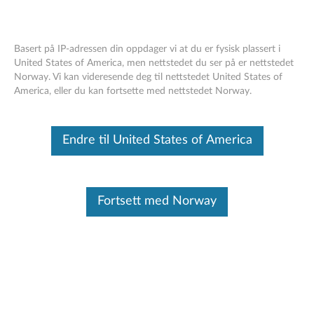
Basert på IP-adressen din oppdager vi at du er fysisk plassert i
United States of America, men nettstedet du ser på er nettstedet
Norway. Vi kan videresende deg til nettstedet United States of
Skip to content
America, eller du kan fortsette med nettstedet Norway.
Lenovo Support Solution
Endre til United States of America
Ressursen flyttes eller ikke er tilgjengelig for
øyeblikket.
Men forhåpentligvis kan vi hjelpe deg med å finne
det du leter etter
Fortsett med Norway
Du kan søke i noe annet