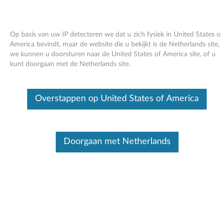
Op basis van uw IP detecteren we dat u zich fysiek in United States o
America bevindt, maar de website die u bekijkt is de Netherlands site,
we kunnen u doorsturen naar de United States of America site, of u
Skip to content
kunt doorgaan met de Netherlands site.
BIOS Update (Bootable CD) -
Overstappen op United States of America
ThinkPad R61 and R61i 15.4 inch
widescreen
B
Doorgaan met Netherlands
I
Beschikbare
O
stuurprogramma's
S
Individuele downloads
U
Bestandsnaam
BIOS Update Bootable CD