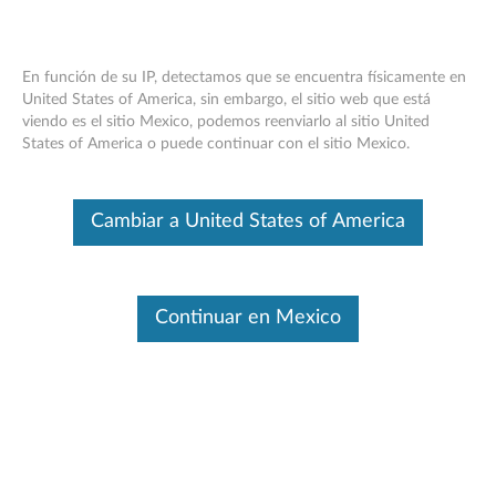
En función de su IP, detectamos que se encuentra físicamente en
United States of America, sin embargo, el sitio web que está
viendo es el sitio Mexico, podemos reenviarlo al sitio United
Introducción a Smart Share
Skip to content
States of America o puede continuar con el sitio Mexico.
Identifica tu dispositivo
Cambiar a United States of America
Para asegurarse de que este contenido se aplica al dispositivo
sobre el que necesita información, introduzca su número de
serie o seleccione su producto.
Continuar en Mexico
Search serial number or QR Code or Product
Browse
Descripción
Sistemas aplicables
Artículos relaciona
Este es un artículo traducido automáticamente. Haga clic aquí para