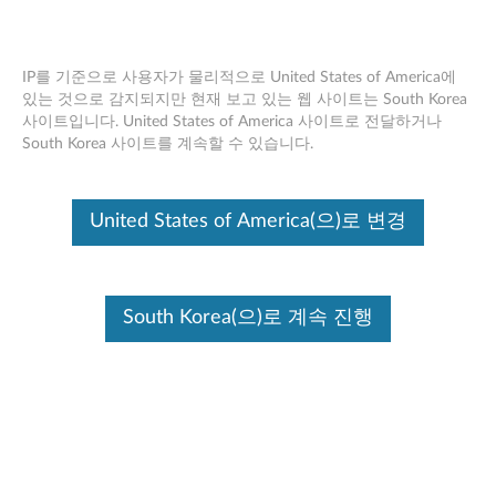
IP를 기준으로 사용자가 물리적으로 United States of America에
있는 것으로 감지되지만 현재 보고 있는 웹 사이트는 South Korea
사이트입니다. United States of America 사이트로 전달하거나
Skip to content
South Korea 사이트를 계속할 수 있습니다.
개발 지원 종료
Your product may no longer be actively
United States of America(으)로 변경
supported by development (End of
Development Support). Any resources provided
by Lenovo for such products are made available
“AS IS” and without warranties of any kind,
express or implied. In no case will Lenovo be
South Korea(으)로 계속 진행
liable for the failure of any provided resources
to function as expected or intended and the
loss of, or damage to, data. To determine if your
product is still actively supported by
development, enter your serial number or
product type below.
:
O
시리얼 넘
제품