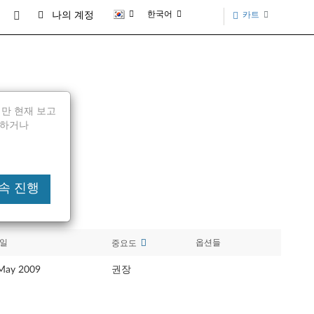
한국어
카트
나의 계정
되지만 현재 보고
전달하거나
 계속 진행
일
옵션들
중요도
May 2009
권장