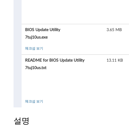
이
트
유
BIOS Update Utility
3.65 MB
틸
7tuj10us.exe
리
체크섬 보기
티
README for BIOS Update Utility
13.11 KB
-
7tuj10us.txt
T
h
i
체크섬 보기
n
설명
k