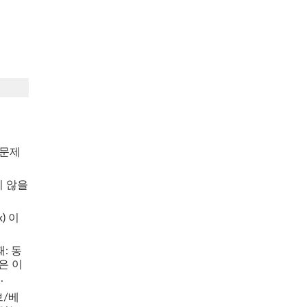
 문제
되지 않을
x) 이
때: 동
은 이
.
브/베