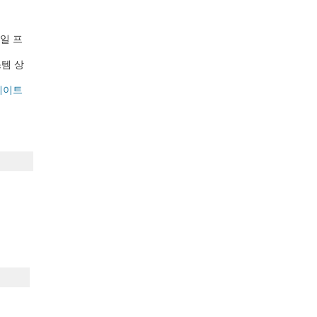
모바일 프
스템 상
업데이트