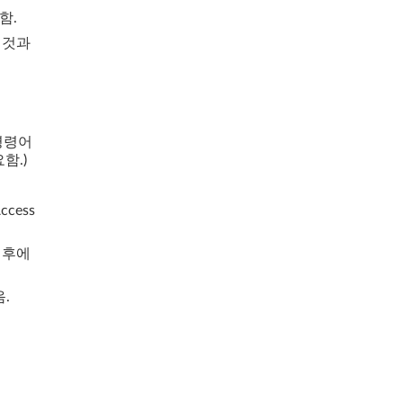
함.
한 것과
t 명령어
요함.)
ccess
한 후에
.