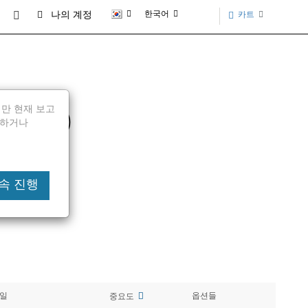
한국어
카트
나의 계정
되지만 현재 보고
 94xx)
전달하거나
 계속 진행
일
옵션들
중요도