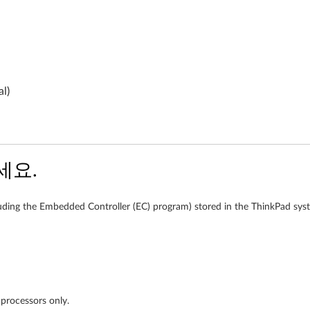
l)
세요.
uding the Embedded Controller (EC) program) stored in the ThinkPad syst
processors only.