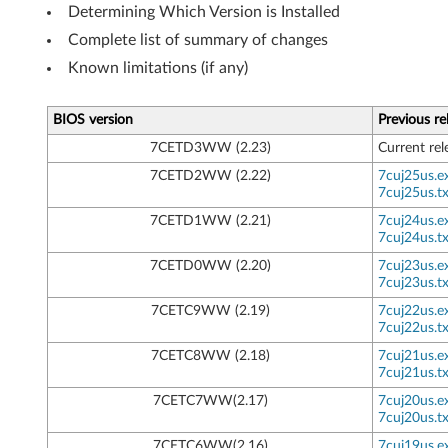
Determining Which Version is Installed
Complete list of summary of changes
Known limitations (if any)
BIOS version
Previous re
7CETD3WW (2.23)
Current rel
7CETD2WW (2.22)
7cuj25us.e
7cuj25us.tx
7CETD1WW (2.21)
7cuj24us.e
7cuj24us.tx
7CETD0WW (2.20)
7cuj23us.e
7cuj23us.tx
7CETC9WW (2.19)
7cuj22us.e
7cuj22us.tx
7CETC8WW (2.18)
7cuj21us.e
7cuj21us.tx
7CETC7WW(2.17)
7cuj20us.e
7cuj20us.tx
7CETC6WW(2.16)
7cuj19us.e