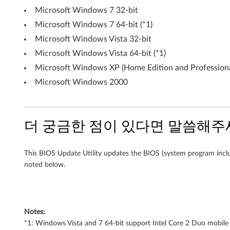
(
Microsoft Windows 7 32-bit
타
Microsoft Windows 7 64-bit (*1)
Microsoft Windows Vista 32-bit
입
Microsoft Windows Vista 64-bit (*1)
:
Microsoft Windows XP (Home Edition and Professiona
9
Microsoft Windows 2000
4
x
더 궁금한 점이 있다면 말씀해주
x
This BIOS Update Utility updates the BIOS (system program incl
)
noted below.
Notes:
*1: Windows Vista and 7 64-bit support Intel Core 2 Duo mobile 