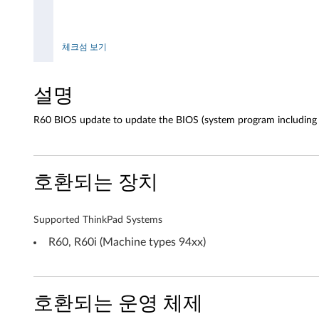
P
a
체크섬 보기
d
설명
R
R60 BIOS update to update the BIOS (system program including t
6
0
호환되는 장치
,
R
Supported ThinkPad Systems
6
R60, R60i (Machine types 94xx)
0
i
호환되는 운영 체제