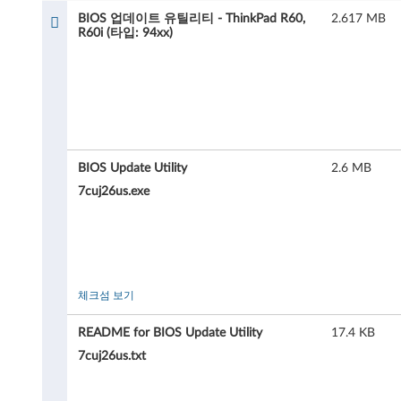
이
BIOS 업데이트 유틸리티 - ThinkPad R60,
2.617 MB
트
R60i (타입: 94xx)
유
틸
리
BIOS Update Utility
2.6 MB
티
7cuj26us.exe
-
T
h
체크섬 보기
i
README for BIOS Update Utility
17.4 KB
n
7cuj26us.txt
k