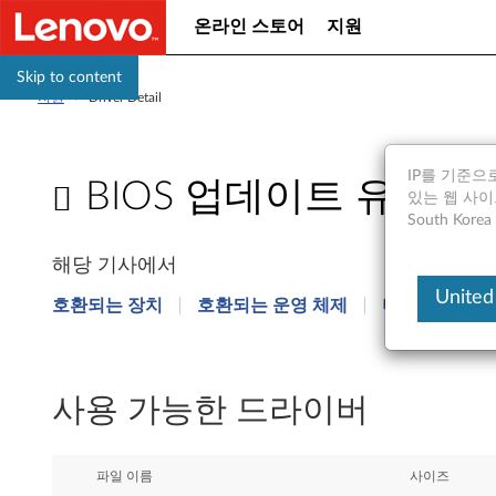
온라인 스토어
지원
Skip to content
지원
>
Driver Detail
IP를 기준으로
BIOS 업데이트 유틸리티 - T
있는 웹 사이트는
South Ko
B
해당 기사에서
I
United
호환되는 장치
호환되는 운영 체제
더 궁금한 점
O
S
사용 가능한 드라이버
업
데
파일 이름
사이즈