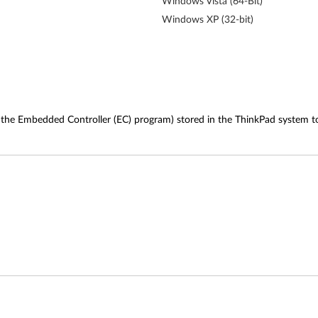
Windows Vista (64-Bit)
Windows XP (32-bit)
he Embedded Controller (EC) program) stored in the ThinkPad system to