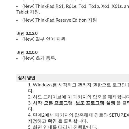
(New) ThinkPad R61, R61e, T61, T61p, X61, X61s, a
s
Tablet 지원.
t
(New) ThinkPad Reserve Edition 지원
a
버전 3.0.2.0
(New) 일부 언어 지원.
3
2
버전 3.0.0.0
(New) 초기 등록.
비
트
설치 방법
Windows를 시작하고 관리자 권한으로 로그인
,
다.
X
하드 드라이브에 이 패키지의 압축을 해제합니다
시작-모든 프로그램
-보조 프로그램-실행
을 클
P
다.
단계2에서 패키지의 압축해제 경로와 SETUP.EX
)
지정하고
확인
을 클릭합니다.
화면 안내를 따라서 진행합니다.