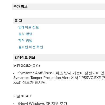
e
추가 정보
r
(
목 차
업데이트 정보
W
설치 방법
i
제거 방법
n
설치된 버전 확인
d
업데이트 정보
o
버전 3.0.5.0
(중요)
Symantec AntiVirus의 위조 방지 기능이 설정되어 
w
Symantec Tamper Protection Alert 에서 "IPSSVC.EXE (
xxx)" 정보가 표시됨.
s
V
버전 3.0.4.0
i
(New) Windows XP 지원 추가