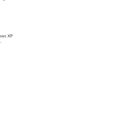
ows XP
.