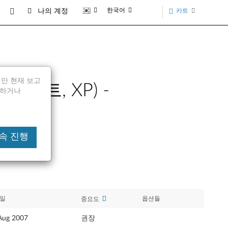
한국어
카트
나의 계정
되지만 현재 보고
a 32비트, XP) -
전달하거나
 계속 진행
일
옵션들
중요도
Aug 2007
권장