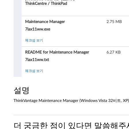
V
ThinkCentre / ThinkPad
a
Maintenance Manager
2.75 MB
n
7iax11ww.exe
t
체크섬 보기
a
README for Maintenance Manager
6.27 KB
g
7iax11ww.txt
e
체크섬 보기
M
설명
a
ThinkVantage Maintenance Manager (Windows Vista 32비트, XP) 
i
n
더 궁금한 점이 있다면 말씀해주
t