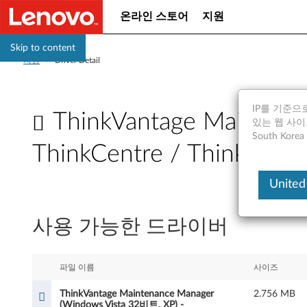
온라인 스토어
지원
Skip to content
지원
>
Driver Detail
IP를 기준으로
ThinkVantage Maintena
있는 웹 사이트는
South Ko
ThinkCentre / ThinkPad
T
United
h
사용 가능한 드라이버
i
n
파일 이름
사이즈
k
ThinkVantage Maintenance Manager
2.756 MB
(Windows Vista 32비트, XP) -