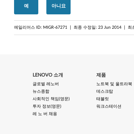
예
아니요
/
T
에일리어스 ID:
MIGR-67271
최종 수정일:
23 Jun 2014
최
h
i
n
k
LENOVO 소개
제품
P
글로벌 레노버
노트북 및 울트라북
a
뉴스종합
데스크탑
사회적인 책임(영문)
태블릿
d
투자 정보(영문)
워크스테이션
레 노 버 채용