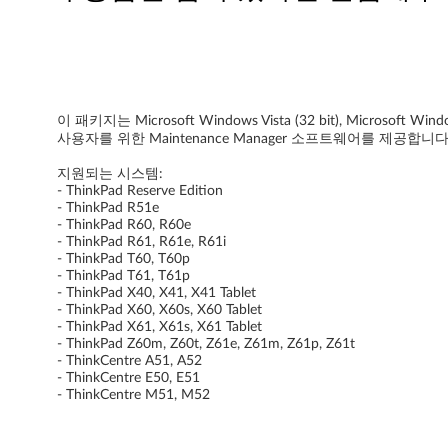
e
n
a
이 패키지는 Microsoft Windows Vista (32 bit), Microsoft Wind
n
사용자를 위한 Maintenance Manager 소프트웨어를 제공합니다
지원되는 시스템:
c
- ThinkPad Reserve Edition
- ThinkPad R51e
e
- ThinkPad R60, R60e
- ThinkPad R61, R61e, R61i
M
- ThinkPad T60, T60p
- ThinkPad T61, T61p
- ThinkPad X40, X41, X41 Tablet
a
- ThinkPad X60, X60s, X60 Tablet
- ThinkPad X61, X61s, X61 Tablet
n
- ThinkPad Z60m, Z60t, Z61e, Z61m, Z61p, Z61t
- ThinkCentre A51, A52
a
- ThinkCentre E50, E51
- ThinkCentre M51, M52
g