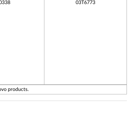
0338
03T6773
ovo products.