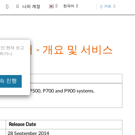
한국어
카트
나의 계정
이더넷 어댑터 - 개요 및 서비스
되지만 현재 보고
전달하거나
 계속 진행
 on ThinkStation P500, P700 and P900 systems.
Release Date
28 September 2014