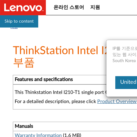
온라인 스토어
지원
Skip to content
지원
ThinkStation Intel
IP를 기준으로
있는 웹 사이트는
부품
South Ko
Features and specifications
United
This Thinkstation Intel I210-T1 single port Gigabit Ether
For a detailed description, please click
Product Overview
Manuals
Warranty Information
(1.6 MB)