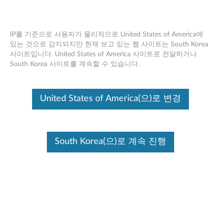
IP를 기준으로 사용자가 물리적으로 United States of America에
있는 것으로 감지되지만 현재 보고 있는 웹 사이트는 South Korea
사이트입니다. United States of America 사이트로 전달하거나
32MB USB 메모리 키 - 개요 및 서비스
Skip to content
South Korea 사이트를 계속할 수 있습니다.
부품
United States of America(으)로 변경
At a glance
The 32 MB USB Memory Key is a USB compact flash storage device that allows you to
share data between any notebook or desktop system with a functional USB port
South Korea(으)로 계속 진행
without the need for a floppy. It provides 32 MB of storage capability to store your text,
presentations, spreadsheets, multimedia files, or any other storage needs. It is Plug
and Play ready and does not require software, drivers, or batteries for Microsoft
Windows XP, Windows Me, or Windows 2000. Software drivers are included for
Windows 98 support.
The 32 MB USB Memory Key is a miniature USB compact flash storage device that
easily allows you to share data between notebook or desktop systems with a