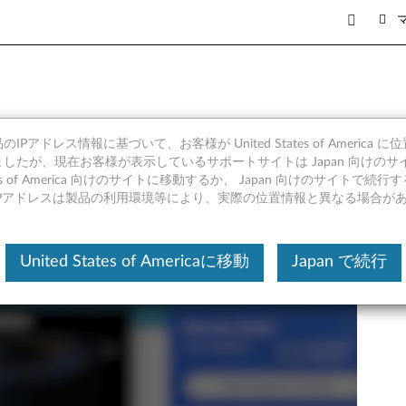
antageで最新のドライバーと
IPアドレス情報に基づいて、お客様が United States of America 
したが、現在お客様が表示しているサポートサイトは Japan 向けのサ
tates of America 向けのサイトに移動するか、 Japan 向けのサイトで
IPアドレスは製品の利用環境等により、実際の位置情報と異なる場合が
United States of Americaに移動
Japan で続行