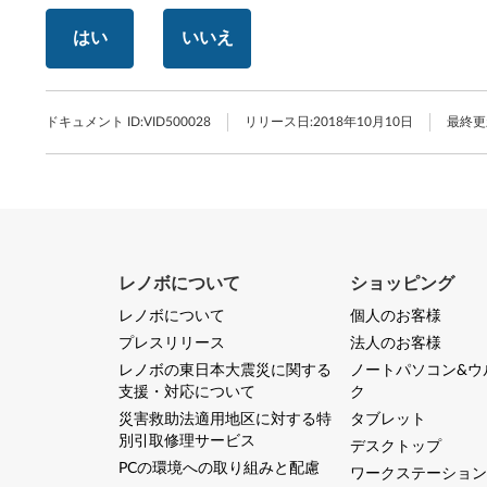
はい
いいえ
ドキュメント ID:
VID500028
リリース日:
2018年10月10日
最終更
レノボについて
ショッピング
レノボについて
個人のお客様
プレスリリース
法人のお客様
レノボの東日本大震災に関する
ノートパソコン&ウ
支援・対応について
ク
災害救助法適用地区に対する特
タブレット
別引取修理サービス
デスクトップ
PCの環境への取り組みと配慮
ワークステーション