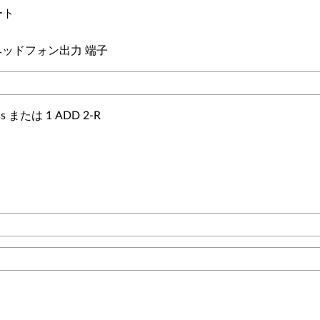
ート
 ヘッドフォン出力 端子
 または 1 ADD 2-R