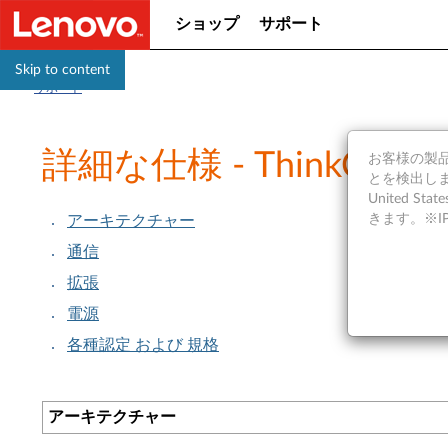
ショップ
サポート
Skip to content
サポート
詳細な仕様 - ThinkCentre
お客様の製品の
とを検出しま
United S
きます。※
アーキテクチャー
通信
拡張
電源
各種認定 および 規格
アーキテクチャー