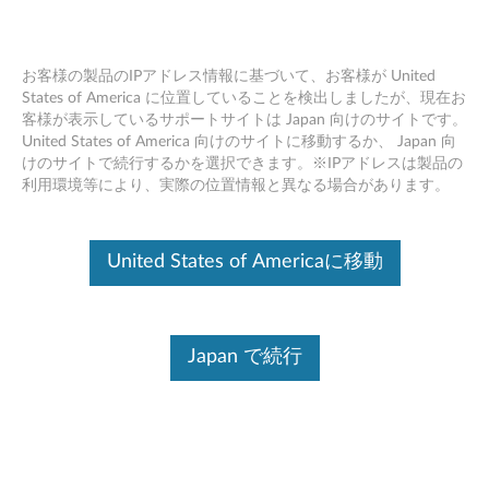
お客様の製品のIPアドレス情報に基づいて、お客様が United
States of America に位置していることを検出しましたが、現在お
客様が表示しているサポートサイトは Japan 向けのサイトです。
起動可能な Windows PE メディアを作
Skip to content
United States of America 向けのサイトに移動するか、 Japan 向
成してみた
けのサイトで続行するかを選択できます。※IPアドレスは製品の
利用環境等により、実際の位置情報と異なる場合があります。
免責事項
United States of Americaに移動
セットアップサポート90への問い合わせを元に、はじめて
Japan で続行
Thinksystem を使用される方向けに、
起動可能な Windows
PE の作成
手順をまとめました。
本手順では、一旦、インターネットに接続された Windows
10 環境にて Windows ADK、Windows ADK 用の Windows
PE アドオン、Windows PE に追加したいドライバーファイ