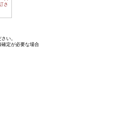
訂さ
ださい。
積確定が必要な場合
。