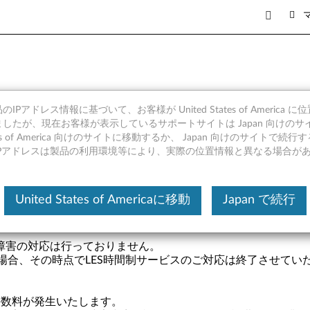
IPアドレス情報に基づいて、お客様が United States of America 
したが、現在お客様が表示しているサポートサイトは Japan 向けのサ
tates of America 向けのサイトに移動するか、 Japan 向けのサイトで
提供される修理サービスです。（保守廃止マシン、ThinkAgile
IPアドレスは製品の利用環境等により、実際の位置情報と異なる場合が
理に必要な費用のすべてが請求の対象となります。
のお時間帯で対応できない場合がございます。
ウェアのサポート契約で行うため、ソフトウェアのサポート契約が
United States of Americaに移動
Japan で続行
よりお求めいただくことは可能です。
必要がございます。ご提供も行っておりません。
ー障害の対応は行っておりません。
合、その時点でLES時間制サービスのご対応は終了させて​​い
手数料が発生いたします。