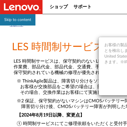
ショップ
サポート
Skip to content
サポート
LES 時間制サービス
お客様の製品の
とを検出しま
United S
LES 時間制サービスは、保守契約のない LES マシンに
きます。※
作業費、部品代金、部品代金、交通費、手数料など、修
保守契約されている機械の修理が優先されるためご要望
※ ThinkAgile製品は、障害切り分けをソフト
お客様が交換部品をご希望の場合は、部品販売窓口
その場合、交換作業はお客様にて実施していただく
※2 保証、保守契約がないマシンはCMOSバッテリ
障害切り分け後、CMOSバッテリー障害が判明した場
【2024年8月19日以降、変更点】
① 時間制サービスにてご修理依頼をいただくと受付