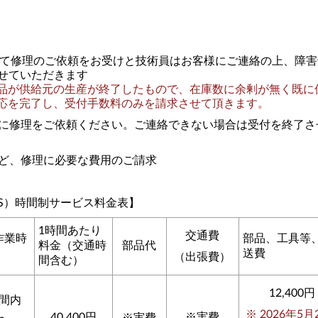
て修理のご依頼をお受けと技術員はお客様にご連絡の上、障害
させていただきます
が供給元の生産が終了したもので、在庫数に余剰が無く既に
応を完了し、受付手数料のみを請求させて頂きます。
に修理をご依頼ください。ご連絡できない場合は受付を終了させ
ど、修理に必要な費用のご請求
S）時間制サービス料金表】
1時間あたり
交通費
作業時
部品、工具等
料金（交通時
部品代
送費
（出張費）
間含む）
12,400円
間内
※ 2026年5月
40,400円
※実費