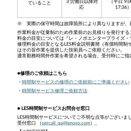
３労働日以降対
（平日 9:
ていること
応
17:36
※ 実際の保守時間は故障箇所により異なりますが、
作業料金が従量制のため作業前のお見積りを発行する
料金の目安については『レ・ノボエンタープライズ・
修理料金の目安となるLES料金説明書簡（有償時間
はその
旨作業を提供した技術員へご依頼ください。
通常勤務時間外作業を希望される場合、受付時にご指
●修理のご依頼はこちら
・
時間制サービスの修理のご依頼前にご準備ください
・
時間制サービス修理ご依頼方法
● LES時間制サービスお問合せ窓口
LES時間制サービスについてご不明な点等がございま
受付窓口 （
percall_qa@lenovo.com
）