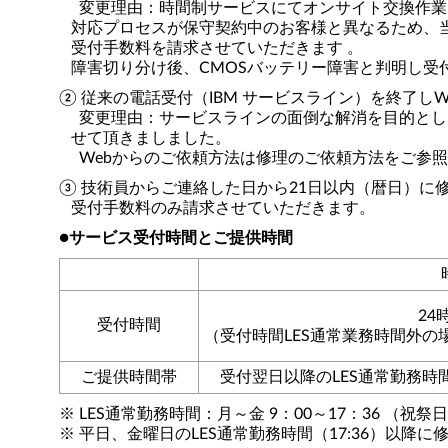
変更理由：時間制サービスにてオンサイト交換作業
対応プロセスが保守契約中のお客様と異なるため、当
受付手数料を請求させていただきます 。
障害切り分け後、CMOSバッテリー障害と判明し受
② 従来の電話受付（IBM サービスライン）を終了し
変更理由：サービスラインの面倒な解消を目的とし、
せて頂きましました。
Webからのご依頼方法は修理のご依頼方法をご参照
③ 技術員からご連絡した日から21日以内（暦日）
受付手数料のみ請求させていただきます。
●サービス受付時間とご提供時間
24
受付時間
（受付時間LES通常業務時間外
ご提供時間帯
受付翌日以降のLES通常勤務
※ LES通常勤務時間：月～金 9：00～17：36 （祝祭
※ 平日、金曜日のLES通常勤務時間（17:36）以