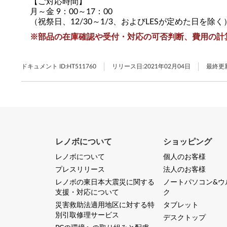
【ご対応時間】
月～金 9：00～17：00
（祝祭日、12/30～1/3、およびLESが定めた日を除く
※部品の在庫確認や受付・対応の可否判断、費用の計
ドキュメント ID:
HT511760
リリース日:
2021年02月04日
最終更
レノボについて
ショッピング
レノボについて
個人のお客様
プレスリリース
法人のお客様
レノボの東日本大震災に関する
ノートパソコン&ウ
支援・対応について
ク
災害救助法適用地区に対する特
タブレット
別引取修理サービス
デスクトップ