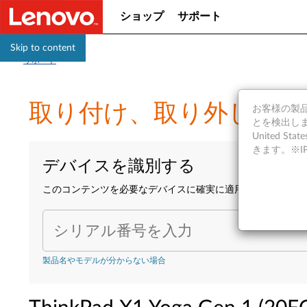
ショップ
サポート
Skip to content
サポート
取り付け、取り外し動画 - Think
お客様の製品の
とを検出しま
United S
きます。※
デバイスを識別する
このコンテンツを必要なデバイスに確実に適用するために、
シリアル番号を入力
製品名やモデルが分からない場合