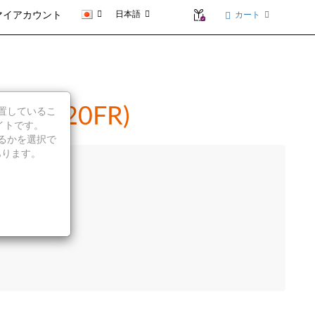
日本語
カート
マイアカウント
FQ, 20FR)
に位置しているこ
イトです。
続行するかを選択で
あります。
示