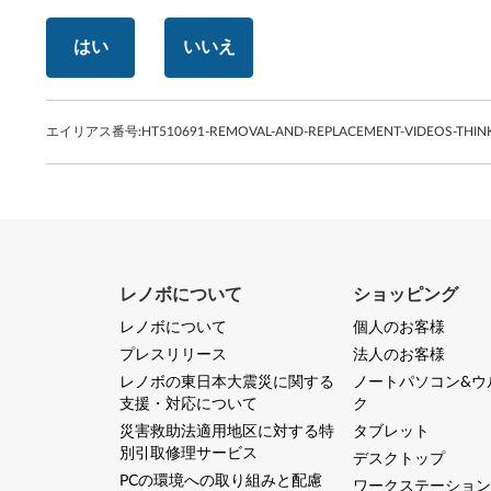
はい
いいえ
エイリアス番号:
HT510691-REMOVAL-AND-REPLACEMENT-VIDEOS-THINK
レノボについて
ショッピング
レノボについて
個人のお客様
プレスリリース
法人のお客様
レノボの東日本大震災に関する
ノートパソコン&ウ
支援・対応について
ク
災害救助法適用地区に対する特
タブレット
別引取修理サービス
デスクトップ
PCの環境への取り組みと配慮
ワークステーション