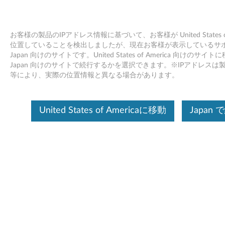
お客様の製品のIPアドレス情報に基づいて、お客様が United States of 
位置していることを検出しましたが、現在お客様が表示しているサ
Japan 向けのサイトです。United States of America 向けのサ
取り付け、取り外し動画 - ThinkPad
Skip to content
Japan 向けのサイトで続行するかを選択できます。※IPアドレスは
X280 (20KE, 20KF)
等により、実際の位置情報と異なる場合があります。
デバイスを識別する
United States of Americaに移動
Japan 
このコンテンツを必要なデバイスに確実に適用するために、
シリアル番号の入力、または製品を選択してください。
Search serial number or QR Code or Product
Browse
ThinkPad X280 (20KE, 20KF)
ThinkPad X280 ハードウェア保守マニュアル (HMM)