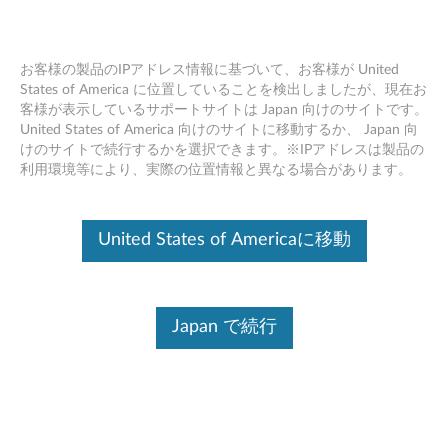
お客様の製品のIPアドレス情報に基づいて、お客様が United
States of America に位置していることを検出しましたが、現在お
客様が表示しているサポートサイトは Japan 向けのサイトです。
外付けモニターを接続すると、
Skip to content
United States of America 向けのサイトに移動するか、 Japan 向
ThinkPad ディスプレイに何も映らない
けのサイトで続行するかを選択できます。※IPアドレスは製品の
利用環境等により、実際の位置情報と異なる場合があります。
デバイスを識別する
United States of Americaに移動
このコンテンツを必要なデバイスに確実に適用するために、
シリアル番号の入力、または製品を選択してください。
Search serial number or QR Code or Product
Japan で続行
Browse
症状
対象機種
オペレーティングシステム
対策