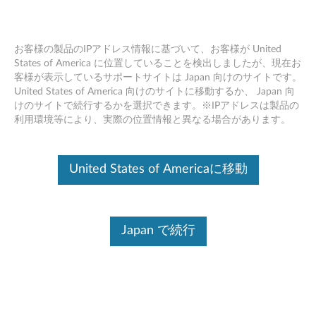
お客様の製品のIPアドレス情報に基づいて、お客様が United
States of America に位置していることを検出しましたが、現在お
客様が表示しているサポートサイトは Japan 向けのサイトです。
LINEチャット
Skip to content
United States of America 向けのサイトに移動するか、 Japan 向
けのサイトで続行するかを選択できます。※IPアドレスは製品の
利用環境等により、実際の位置情報と異なる場合があります。
デバイスを識別する
このコンテンツを必要なデバイスに確実に適用するために、
シリアル番号の入力、または製品を選択してください。
United States of Americaに移動
Search serial number or QR Code or Product
Browse
Japan で続行
ここではLINEチャットサポートを利用する際の確認・注意
事項と、利用方法について説明します。