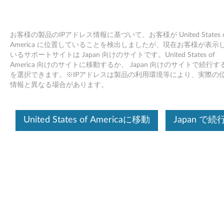
お客様の製品のIPアドレス情報に基づいて、お客様が United States o
America に位置していることを検出しましたが、現在お客様が表示
いるサポートサイトは Japan 向けのサイトです。United States of
Windows 10でハードディスクのデフ
Skip to content
America 向けのサイトに移動するか、 Japan 向けのサイトで続行す
ラグ（最適化）を行う方法
を選択できます。※IPアドレスは製品の利用環境等により、実際の
情報と異なる場合があります。
デバイスを識別する
United States of Americaに移動
Japan で続
このコンテンツを必要なデバイスに確実に適用するために、
シリアル番号の入力、または製品を選択してください。
Search serial number or QR Code or Product
Browse