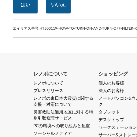
はい
いいえ
エイリアス番号:
HT500119-HOW-TO-TURN-ON-AND-TURN-OFF-FILTER-
レノボについて
ショッピング
レノボについて
個人のお客様
プレスリリース
法人のお客様
レノボの東日本大震災に関する
ノートパソコン&ウ
支援・対応について
ク
災害救助法適用地区に対する特
タブレット
別引取修理サービス
デスクトップ
PCの環境への取り組みと配慮
ワークステーション
ソーシャルメディア
サーバー&ストレー