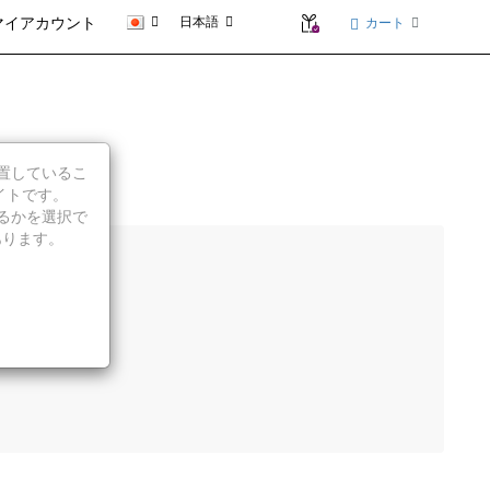
日本語
カート
マイアカウント
d
に位置しているこ
イトです。
続行するかを選択で
あります。
示