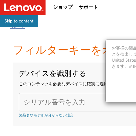
ショップ
サポート
Skip to content
サポート
フィルターキーをオン/オフする 
お客様の製品の
とを検出しま
United S
きます。※
デバイスを識別する
このコンテンツを必要なデバイスに確実に適用するために、
シリアル番号を入力
製品名やモデルが分からない場合