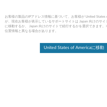
お客様の製品のIPアドレス情報に基づいて、お客様が United States
が、現在お客様が表示しているサポートサイトは Japan 向けのサイトです。Uni
に移動するか、 Japan 向けのサイトで続行するかを選択できます
Windows 10でサウンドデバイスの状
Skip to content
位置情報と異なる場合があります。
態確認/修復を行う方法
United States of Americaに移動
デバイスを識別する
このコンテンツを必要なデバイスに確実に適用するために、
シリアル番号の入力、または製品を選択してください。
Search serial number or QR Code or Product
Browse