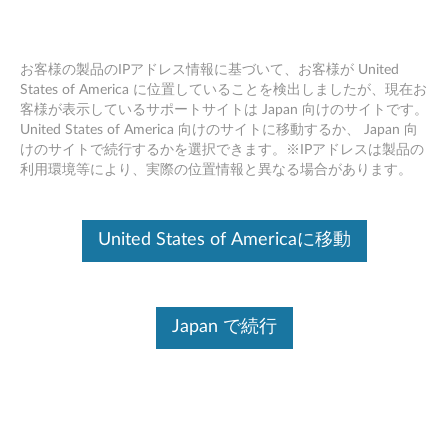
お客様の製品のIPアドレス情報に基づいて、お客様が United
States of America に位置していることを検出しましたが、現在お
客様が表示しているサポートサイトは Japan 向けのサイトです。
Windows 10で内蔵マイクが正常に動作
Skip to content
United States of America 向けのサイトに移動するか、 Japan 向
しない – ThinkPad
けのサイトで続行するかを選択できます。※IPアドレスは製品の
利用環境等により、実際の位置情報と異なる場合があります。
デバイスを識別する
United States of Americaに移動
このコンテンツを必要なデバイスに確実に適用するために、
シリアル番号の入力、または製品を選択してください。
Search serial number or QR Code or Product
Japan で続行
Browse
症状
対象機種
オペレーティングシステム
対策