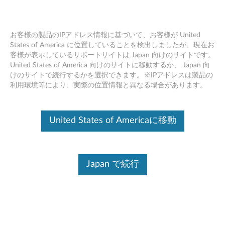
お客様の製品のIPアドレス情報に基づいて、お客様が United
States of America に位置していることを検出しましたが、現在お
客様が表示しているサポートサイトは Japan 向けのサイトです。
Lenovo PCでキーボードのキーが動作
Skip to content
United States of America 向けのサイトに移動するか、 Japan 向
しない
けのサイトで続行するかを選択できます。※IPアドレスは製品の
利用環境等により、実際の位置情報と異なる場合があります。
デバイスを識別する
United States of Americaに移動
このコンテンツを必要なデバイスに確実に適用するために、
シリアル番号の入力、または製品を選択してください。
Search serial number or QR Code or Product
Japan で続行
Browse
症状
対象機種
オペレーティングシステム
対策