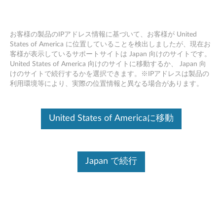
お客様の製品のIPアドレス情報に基づいて、お客様が United
States of America に位置していることを検出しましたが、現在お
客様が表示しているサポートサイトは Japan 向けのサイトです。
キーボードで正常に入力できない場合
Skip to content
United States of America 向けのサイトに移動するか、 Japan 向
の対処方法
けのサイトで続行するかを選択できます。※IPアドレスは製品の
利用環境等により、実際の位置情報と異なる場合があります。
デバイスを識別する
United States of Americaに移動
このコンテンツを必要なデバイスに確実に適用するために、
シリアル番号の入力、または製品を選択してください。
Search serial number or QR Code or Product
Japan で続行
Browse