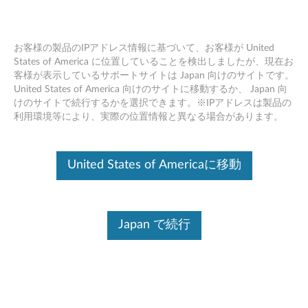
お客様の製品のIPアドレス情報に基づいて、お客様が United
States of America に位置していることを検出しましたが、現在お
客様が表示しているサポートサイトは Japan 向けのサイトです。
製品共通 - パソコンの廃棄・譲渡時の
Skip to content
United States of America 向けのサイトに移動するか、 Japan 向
ハードディスク上のデータ消去に関す
けのサイトで続行するかを選択できます。※IPアドレスは製品の
るご注意
利用環境等により、実際の位置情報と異なる場合があります。
デバイスを識別する
United States of Americaに移動
このコンテンツを必要なデバイスに確実に適用するために、
シリアル番号の入力、または製品を選択してください。
Japan で続行
Search serial number or QR Code or Product
Browse
最近、パソコンは、オフィスや家庭などで、いろい