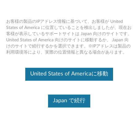
お客様の製品のIPアドレス情報に基づいて、お客様が United
States of America に位置していることを検出しましたが、現在お
客様が表示しているサポートサイトは Japan 向けのサイトです。
リカバリーメディア (DVD/USB)を作
Skip to content
United States of America 向けのサイトに移動するか、 Japan 向
成、または Lenovo から入手する
けのサイトで続行するかを選択できます。※IPアドレスは製品の
利用環境等により、実際の位置情報と異なる場合があります。
説明
対象機種
オペレーティングシステム
対策
United States of Americaに移動
説明
Japan で続行
リカバリーメディアとは、Lenovoが提供、 または PC 製品
のユーザーが用意した工場出荷時の状態をバックアップし
ているDVD/USBメディアです。 リカバリーメディアで
は、ハードドライブの再フォーマット化、オペレーティン
グシステムの再インストール、 システムをリセットして、
Lenovo の工場出荷時の状態にすることができます。