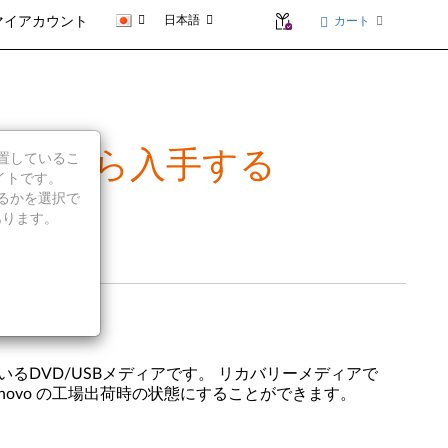
日本語
カート
マイアカウント
ovo から入手する
に位置しているこ
イトです。
続行するかを選択で
あります。
いるDVD/USBメディアです。 リカバリーメディアで
ovo の工場出荷時の状態にすることができます。