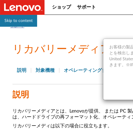
ショップ
サポート
Skip to content
サポート
リカバリーメディア (DVD
お客様の製品の
とを検出しま
United S
きます。※
説明
対象機種
オペレーティングシステム
説明
リカバリーメディアとは、Lenovoが提供、 または P
は、ハードドライブの再フォーマット化、オペレーティン
リカバリーメディは以下の場合に役立ちます。