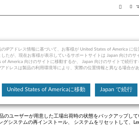
/USB)を作成、または Len
IPアドレス情報に基づいて、お客様が United States of America 
したが、現在お客様が表示しているサポートサイトは Japan 向けのサ
tates of America 向けのサイトに移動するか、 Japan 向けのサイトで
IPアドレスは製品の利用環境等により、実際の位置情報と異なる場合が
対策
その他の情報
関連リンク
United States of Americaに移動
Japan で続行
C 製品のユーザーが用意した工場出荷時の状態をバックアップして
グシステムの再インストール、 システムをリセットして、Len