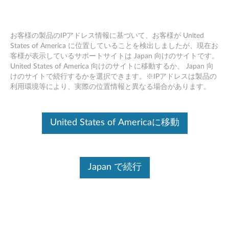
お客様の製品のIPアドレス情報に基づいて、お客様が United
States of America に位置していることを検出しましたが、現在お
客様が表示しているサポートサイトは Japan 向けのサイトです。
新着情報 一覧表
Skip to content
United States of America 向けのサイトに移動するか、 Japan 向
けのサイトで続行するかを選択できます。※IPアドレスは製品の
利用環境等により、実際の位置情報と異なる場合があります。
デバイスを識別する
このコンテンツを必要なデバイスに確実に適用するために、
シリアル番号の入力、または製品を選択してください。
United States of Americaに移動
Search serial number or QR Code or Product
Browse
Japan で続行
このページは最近ページを作成したもの、アップデートさ
れたものの一覧表になっております。情報のアップデート
にご活用ください。