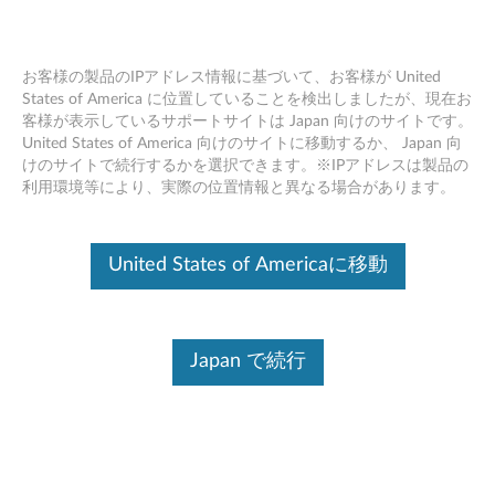
お客様の製品のIPアドレス情報に基づいて、お客様が United
States of America に位置していることを検出しましたが、現在お
客様が表示しているサポートサイトは Japan 向けのサイトです。
重要なお知らせ (PC/スマート製品)
Skip to content
United States of America 向けのサイトに移動するか、 Japan 向
けのサイトで続行するかを選択できます。※IPアドレスは製品の
利用環境等により、実際の位置情報と異なる場合があります。
デバイスを識別する
このコンテンツを必要なデバイスに確実に適用するために、
シリアル番号の入力、または製品を選択してください。
United States of Americaに移動
Search serial number or QR Code or Product
Browse
Japan で続行
お客様への
重要なお知らせ
を以下に掲載しています。ご確