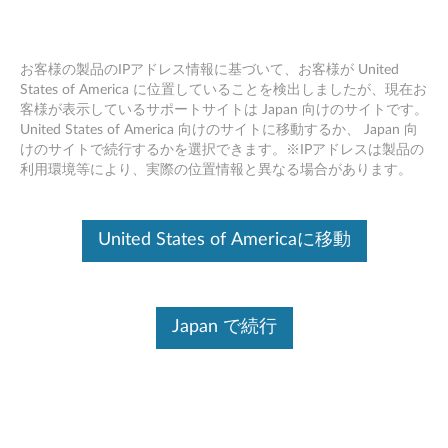
お客様の製品のIPアドレス情報に基づいて、お客様が United
States of America に位置していることを検出しましたが、現在お
客様が表示しているサポートサイトは Japan 向けのサイトです。
Broadcom NetXtream I Dual port GbE
Skip to content
United States of America 向けのサイトに移動するか、 Japan 向
adapter (90Y9370) UEFI driver truncates
けのサイトで続行するかを選択できます。※IPアドレスは製品の
ISCSI firmware version - Lenovo
利用環境等により、実際の位置情報と異なる場合があります。
ThinkSystem
United States of Americaに移動
Symptom
Affected Configurations
Solution
Wor
Japan で続行
Symptom
The affected adapter displays a firmware image menu at this
location: