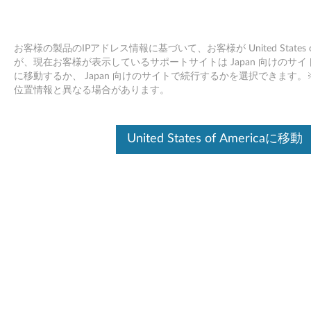
お客様の製品のIPアドレス情報に基づいて、お客様が United States
が、現在お客様が表示しているサポートサイトは Japan 向けのサイトです。Uni
に移動するか、 Japan 向けのサイトで続行するかを選択できます
Lenovo スマートセンター 技術サポー
Skip to content
位置情報と異なる場合があります。
ト
United States of Americaに移動
デバイスを識別する
このコンテンツを必要なデバイスに確実に適用するために、
シリアル番号の入力、または製品を選択してください。
Search serial number or QR Code or Product
Browse