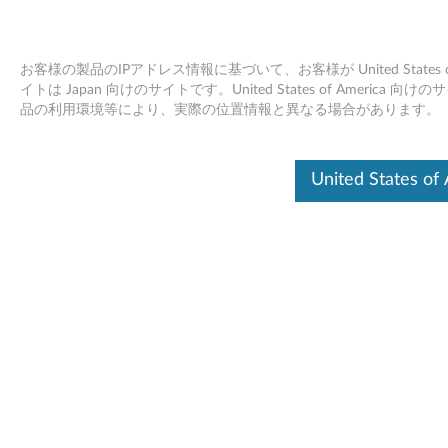
お客様の製品のIPアドレス情報に基づいて、お客様が United Stat
イトは Japan 向けのサイトです。United States of Amer
品の利用環境等により、実際の位置情報と異なる場合があります。
他社製 KVMコンソール・ドロワー 接
Skip to content
続検証 2025
United States 
概要
他社製コンソール・KVMドロワーとの接続性の検証結果に
ついて記載しています。
KVMスイッチやラックコンソール（ディスプレイ、モニタ
ー）は当文書記載の有無にかかわらず、一般的には昨今の
Display Driverの進化・対応等により安定した接続を提供し
ています。
こちらには検証の結果、画面表示が問題なくできたものに