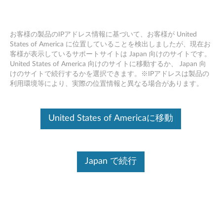
お客様の製品のIPアドレス情報に基づいて、お客様が United
States of America に位置していることを検出しましたが、現在お
客様が表示しているサポートサイトは Japan 向けのサイトです。
取り外し・交換動画 -ThinkPad X13
Skip to content
United States of America 向けのサイトに移動するか、 Japan 向
Gen 4 (21EX, 21EY) / ThinkPad X13
けのサイトで続行するかを選択できます。※IPアドレスは製品の
Yoga Gen 4 (21F2, 21F3) / ThinkPad
利用環境等により、実際の位置情報と異なる場合があります。
X13 Gen 4 AMD (21J3, 21J4)
United States of Americaに移動
デバイスを識別する
このコンテンツを必要なデバイスに確実に適用するために、
シリアル番号の入力、または製品を選択してください。
Japan で続行
Search serial number or QR Code or Product
Browse