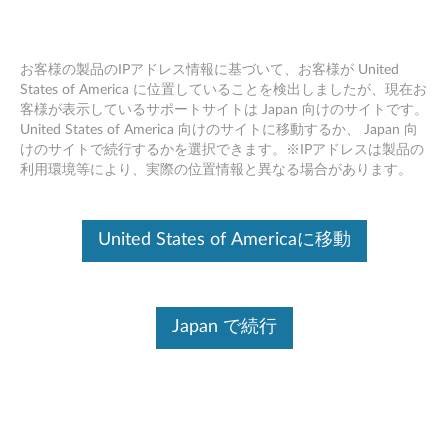
お客様の製品のIPアドレス情報に基づいて、お客様が United
States of America に位置していることを検出しましたが、現在お
客様が表示しているサポートサイトは Japan 向けのサイトです。
電力の放電処理 - ノートブック
Skip to content
United States of America 向けのサイトに移動するか、 Japan 向
けのサイトで続行するかを選択できます。※IPアドレスは製品の
利用環境等により、実際の位置情報と異なる場合があります。
デバイスを識別する
このコンテンツを必要なデバイスに確実に適用するために、
シリアル番号の入力、または製品を選択してください。
United States of Americaに移動
Search serial number or QR Code or Product
Browse
Japan で続行
内容
対象機種
対策
その他の情報
関連リン