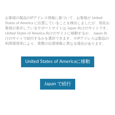
お客様の製品のIPアドレス情報に基づいて、お客様が United
States of America に位置していることを検出しましたが、現在お
客様が表示しているサポートサイトは Japan 向けのサイトです。
バッテリ内蔵タイプのThinkPad製品
Skip to content
United States of America 向けのサイトに移動するか、 Japan 向
で、フリーズや電源が入らない症状の
けのサイトで続行するかを選択できます。※IPアドレスは製品の
対処方法
利用環境等により、実際の位置情報と異なる場合があります。
デバイスを識別する
United States of Americaに移動
このコンテンツを必要なデバイスに確実に適用するために、
シリアル番号の入力、または製品を選択してください。
Japan で続行
Search serial number or QR Code or Product
Browse