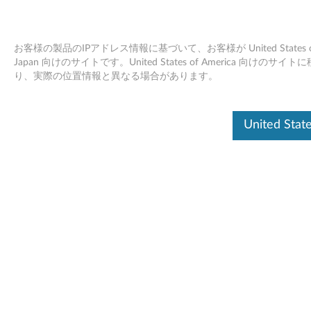
お客様の製品のIPアドレス情報に基づいて、お客様が United Stat
Japan 向けのサイトです。United States of America
り、実際の位置情報と異なる場合があります。
Intel ME 6.x/7.x/8.x/9.x/10.x./11.x/SPS
Skip to content
4.0/TXE 3.0 の累積的セキュリティア
ップデート
United Sta
RSS
レノボ セキュリティ アドバイザリ
: LEN-17297
潜在的影響
: 攻撃者が、ユーザーやOS、ハイパーバイザー/
仮想化プラットフォームから気付かれずに悪意のあるコー
ドをロードし、実行する可能性があります。その結果、機
密情報の漏えいや、システムの操作を巧妙に改ざんした
り、DoS攻撃に利用される恐れがあります。
重要度:
高
影響範囲
:
業界全体
CVE ID:
CVE-2017-5705, CVE-2017-5706, CVE-2017-5707,