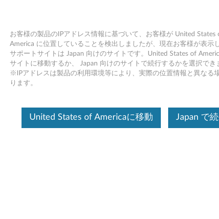
お客様の製品のIPアドレス情報に基づいて、お客様が United States o
America に位置していることを検出しましたが、現在お客様が表示
サポートサイトは Japan 向けのサイトです。United States of Ameri
LenovoノートブックのBIOSの脆弱性
Skip to content
サイトに移動するか、 Japan 向けのサイトで続行するかを選択でき
※IPアドレスは製品の利用環境等により、実際の位置情報と異なる
RSS
ります。
レノボ セキュリティ アドバイザリ:
LEN-94952
潜在的影響:
セキュアブートの無効化
United States of Americaに移動
Japan で
重要度:
高
影響範囲:
Lenovo限定
CVE ID:
CVE-2022-3430, CVE-2022-3431, CVE-2022-3432
概要:
Lenovo ノートブックの BIOSで次の脆弱性が報告されまし
た。