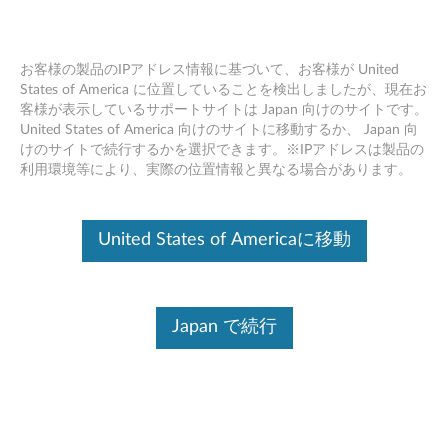
お客様の製品のIPアドレス情報に基づいて、お客様が United
States of America に位置していることを検出しましたが、現在お
客様が表示しているサポートサイトは Japan 向けのサイトです。
Skip to content
United States of America 向けのサイトに移動するか、 Japan 向
けのサイトで続行するかを選択できます。※IPアドレスは製品の
LADM Windows 11, Windows
利用環境等により、実際の位置情報と異なる場合があります。
10, macOS 12.0 以上
L
United States of Americaに移動
A
ドライバー
D
Japan で続行
個別ダウンロード
M
Lenovo Accessories and
ファイル名
W
Display Manager (LADM) for
Windows 10 またはそれ以降
i
オペレーティングシステム ：
Windows 10 (64ビット)