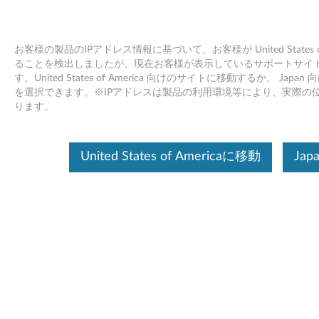
お客様の製品のIPアドレス情報に基づいて、お客様が United States of
ることを検出しましたが、現在お客様が表示しているサポートサイトは 
す。United States of America 向けのサイトに移動するか、 Ja
Skip to content
を選択できます。※IPアドレスは製品の利用環境等により、実際の
ります。
フラッシュ BIOS アップデート
(AMD Picasso/Renoir) -
United States of Americaに移動
Jap
ThinkCentre M75t Gen 2, M75s
Gen 2
フ
ラ
コンテンツ内容
ッ
対象製品
追加情報
シ