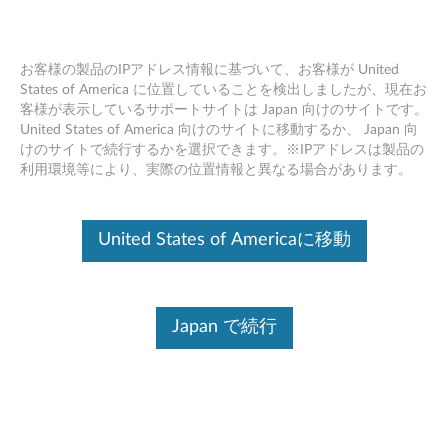
お客様の製品のIPアドレス情報に基づいて、お客様が United
States of America に位置していることを検出しましたが、現在お
客様が表示しているサポートサイトは Japan 向けのサイトです。
Skip to content
United States of America 向けのサイトに移動するか、 Japan 向
けのサイトで続行するかを選択できます。※IPアドレスは製品の
BIOS アップデート (ユーティリ
利用環境等により、実際の位置情報と異なる場合があります。
ティ および 起動CD用)
(Windows 10 64bit バージョン
United States of Americaに移動
1507以上) - ThinkPad L13 (マシ
ンタイプ 20R3, 20R4), L13
Japan で続行
Yoga(マシンタイプ 20R5, 20R6)
B
I
コンテンツ内容