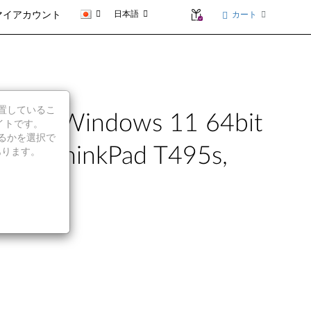
日本語
カート
マイアカウント
に位置しているこ
(Windows 11 64bit
イトです。
続行するかを選択で
 ThinkPad T495s,
あります。