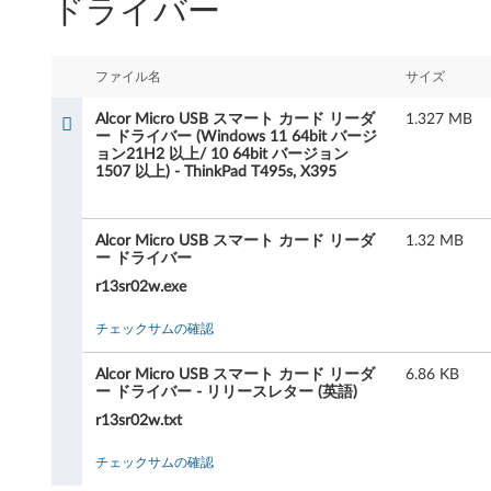
ドライバー
r
M
ファイル名
サイズ
i
Alcor Micro USB スマート カード リーダ
1.327 MB
c
ー ドライバー (Windows 11 64bit バージ
ョン21H2 以上/ 10 64bit バージョン
1507 以上) - ThinkPad T495s, X395
r
o
Alcor Micro USB スマート カード リーダ
1.32 MB
ー ドライバー
U
r13sr02w.exe
S
チェックサムの確認
B
Alcor Micro USB スマート カード リーダ
6.86 KB
ス
ー ドライバー - リリースレター (英語)
r13sr02w.txt
マ
チェックサムの確認
ー