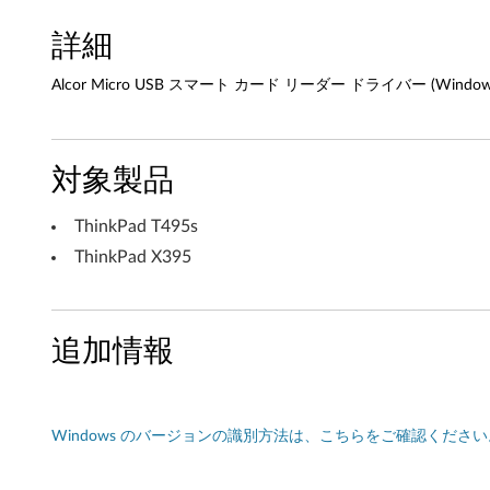
ト
詳細
カ
Alcor Micro USB スマート カード リーダー ドライバー (Windows 11
ー
ド
対象製品
リ
ThinkPad T495s
ー
ThinkPad X395
ダ
ー
追加情報
ド
ラ
Windows のバージョンの識別方法は、こちらをご確認ください
イ