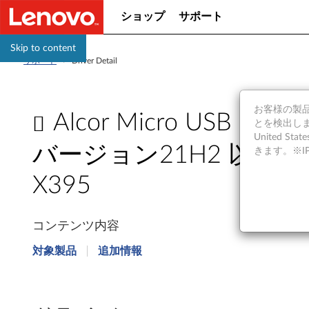
ショップ
サポート
Skip to content
サポート
>
Driver Detail
お客様の製品の
Alcor Micro USB 
とを検出しま
United S
バージョン21H2 以上/ 10 6
きます。※
X395
A
コンテンツ内容
l
対象製品
追加情報
c
o