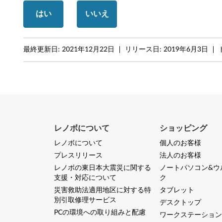
1
はい
いいえ
H
2
最終更新日:
2021年12月22日
リリース日:
2019年6月3日
以
上
/
1
レノボについて
ショッピング
0
レノボについて
個人のお客様
プレスリリース
法人のお客様
6
レノボの東日本大震災に関する
ノートパソコン&ウ
支援・対応について
ク
4
災害救助法適用地区に対する特
タブレット
b
別引取修理サービス
デスクトップ
PCの環境への取り組みと配慮
ワークステーション