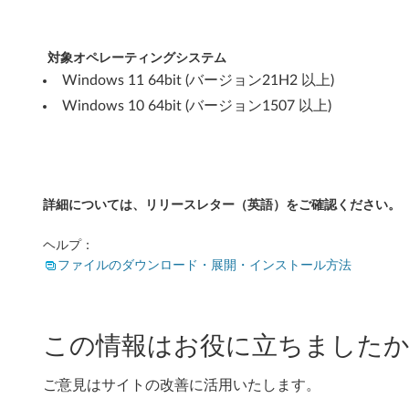
6
対象オペレーティングシステム
4
Windows 11 64bit (バージョン21H2 以上)
b
Windows 10 64bit (バージョン1507 以上)
i
t
バ
詳細については、リリースレター（英語）をご確認ください。
ー
ヘルプ：
ファイルのダウンロード・展開・インストール方法
ジ
ョ
この情報はお役に立ちましたか
ン
2
ご意見はサイトの改善に活用いたします。