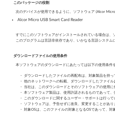
バ
このパッケージの役割
次のデバイスが使用できるように、ソフトウェア (Alcor Mic
ー
Alcor Micro USB Smart Card Reader
(
W
すでにこのソフトウェアがインストールされている場合は、ソ
このプログラムは言語非依存であり、いかなる言語システム
i
n
ダウンロードファイルの使用条件
d
本ソフトウェアのダウンロードにあたっては以下の使用条件を
o
・ ダウンロードしたファイルの再配布は、対象製品を持
・ 他のネットワークへの転載、ダウンロードしたファイ
w
・ 当社は、このダウンロードとそのソフトウェアの使用
s
・ 本ソフトウェア製品は、使用許諾されるものであって、
・ このダウンロードに関するユーザー・サポートは行って
1
・ ソフトウェアは、予告せずに改良、変更することがあり
・ 対象OSは、このファイルの対象となるOSであって、対
1