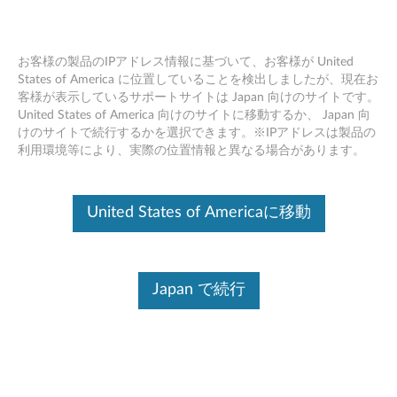
お客様の製品のIPアドレス情報に基づいて、お客様が United
States of America に位置していることを検出しましたが、現在お
客様が表示しているサポートサイトは Japan 向けのサイトです。
Skip to content
United States of America 向けのサイトに移動するか、 Japan 向
けのサイトで続行するかを選択できます。※IPアドレスは製品の
Realtek UI ドライバー Windows
利用環境等により、実際の位置情報と異なる場合があります。
10 (64bit) - Legion Y740-17IRH,
Lenovo Legion Y740-17IRHg,
United States of Americaに移動
Legion Y740-15IRH, Lenovo
Legion Y740-15IRHg
Japan で続行
R
e
コンテンツ内容
a
対象製品
追加情報